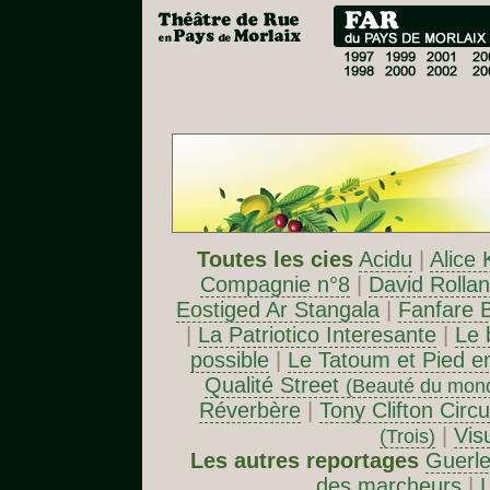
Toutes les cies
Acidu
|
Alice 
Compagnie n°8
|
David Rolla
Eostiged Ar Stangala
|
Fanfare 
|
La Patriotico Interesante
|
Le 
possible
|
Le Tatoum et Pied e
Qualité Street
(Beauté du mon
Réverbère
|
Tony Clifton Circ
|
Vis
(Trois)
Les autres reportages
Guerle
des marcheurs
|
L