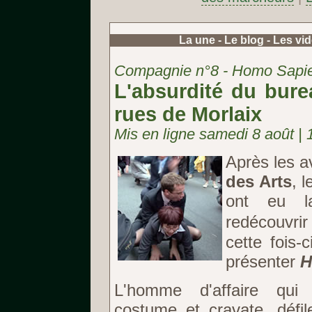
La une
-
Le blog
-
Les vi
Compagnie n°8 - Homo Sapie
L'absurdité du bure
rues de Morlaix
Mis en ligne samedi 8 août |
Après les a
des Arts
, 
ont eu l
redécouvr
cette fois
présenter
H
L'homme d'affaire qui 
costume et cravate, défi