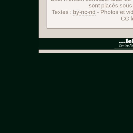
sont placés sous
Textes :
by-nc-nd
- Photos et vi
CC l