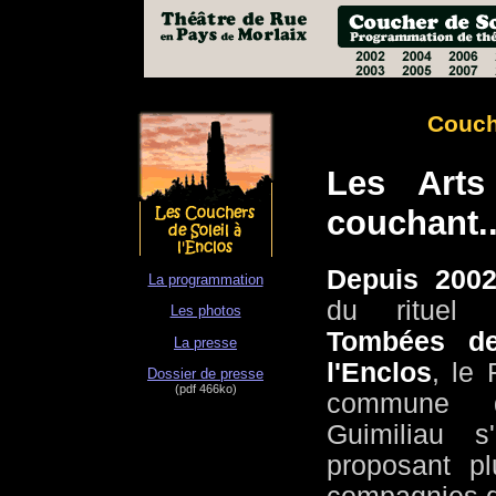
Couche
Les Arts
couchant..
Depuis 200
La programmation
du rituel 
Les photos
Tombées de
La presse
l'Enclos
, le 
Dossier de presse
(pdf 466ko)
commune 
Guimiliau s
proposant pl