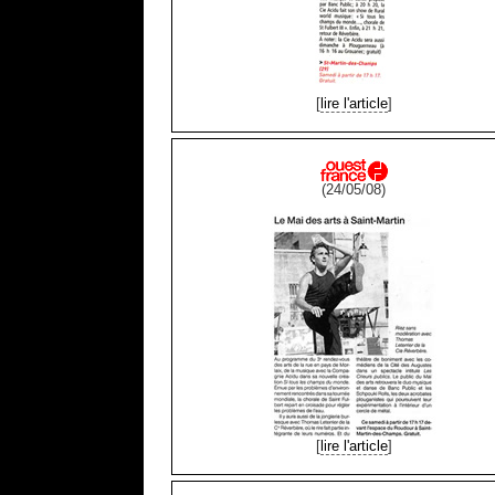
[
lire l'article
]
(24/05/08)
[
lire l'article
]