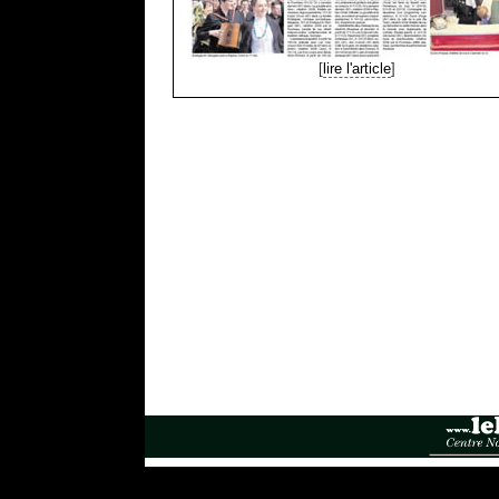
[
lire l'article
]