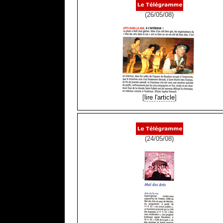
(26/05/08)
[
lire l'article
]
(24/05/08)