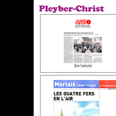
(03/05/08)
[
lire l'article
]