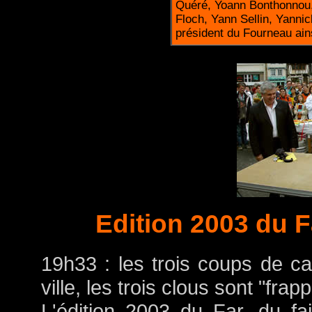
Quéré, Yoann Bonthonnou,
Floch, Yann Sellin, Yanni
président du Fourneau ain
Edition 2003 du Fa
19h33 : les trois coups de ca
ville, les trois clous sont "frap
L'édition 2003 du Far, du f