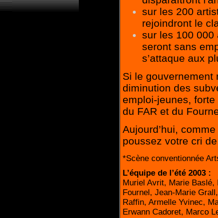
sur les 200 arti
rejoindront le cl
sur les 100 000 
seront sans empl
s’attaque aux pl
Si le gouvernement ne
diminution des subven
emploi-jeunes, forte
du FAR et du Fourne
Aujourd’hui, comme 
poussez votre cri de
*Scène conventionnée Arts
L’équipe de l’été 2003 :
Muriel Avrit, Marie Baslé,
Fournel, Jean-Marie Grall
Raffin, Armelle Yvinec, M
Erwann Cadoret, Marco Le 