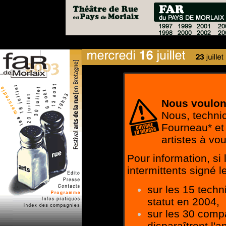
Nous voulons
Nous, technic
Fourneau* et 
artistes à vou
Pour information, si
intermittents signé le
sur les 15 techn
statut en 2004,
sur les 30 com
disparaîtront l'