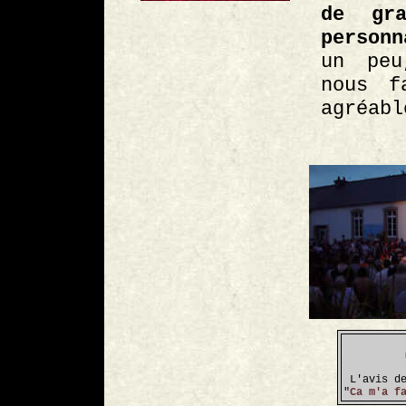
de gr
person
un peu
nous f
agréabl
L'avis d
"
Ca m'a f