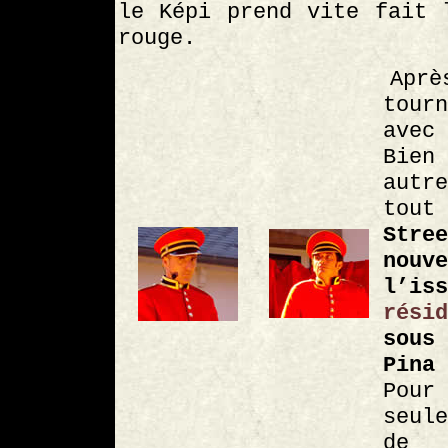
le Képi prend vite fait 
rouge.
Aprè
tour
avec
Bie
autr
tout
Stre
nouv
l’
rési
sous
Pina
Pou
seul
de 