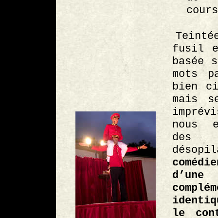
cours
Teint
fusil 
basée s
mots p
bien c
mais s
impré
nous e
des 
désop
comédi
d’u
complé
identi
le con