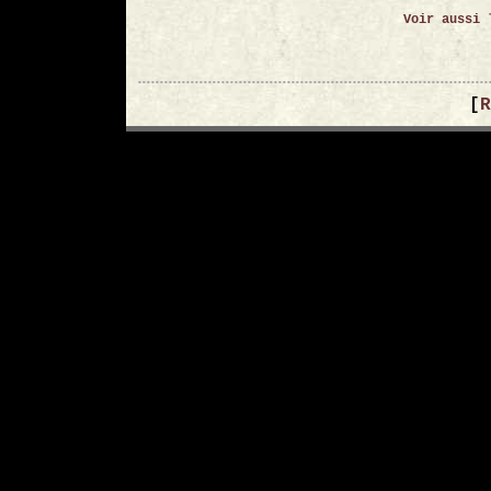
Voir aussi 
[
R